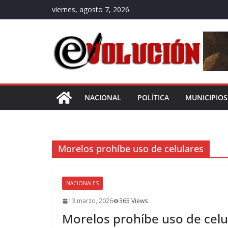
Saltar
viernes, agosto 7, 2026
al
contenido
NACIONAL
POLÍTICA
MUNICIPIOS
Morelos prohíbe uso de celulares
NACIONALES
13 marzo, 2026
365 Views
Morelos prohíbe uso de celul