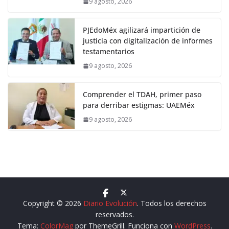
9 agosto, 2026
PJEdoMéx agilizará impartición de
justicia con digitalización de informes
testamentarios
9 agosto, 2026
Comprender el TDAH, primer paso
para derribar estigmas: UAEMéx
9 agosto, 2026
Copyright © 2026
Diario Evolución
. Todos los derechos
reservados.
Tema:
ColorMag
por ThemeGrill. Funciona con
WordPress
.