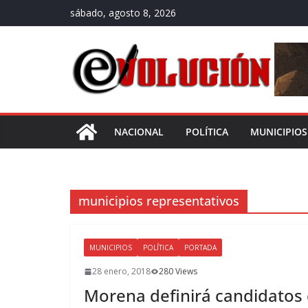
Saltar
sábado, agosto 8, 2026
al
contenido
NACIONAL
POLÍTICA
MUNICIPIOS
municipios representativos
MUNICIPIOS
POLÍTICA
PORTADA
28 enero, 2018
280 Views
Morena definirá candidatos 