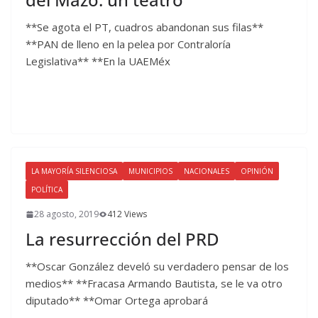
**Se agota el PT, cuadros abandonan sus filas**
**PAN de lleno en la pelea por Contraloría
Legislativa** **En la UAEMéx
LA MAYORÍA SILENCIOSA
MUNICIPIOS
NACIONALES
OPINIÓN
POLÍTICA
28 agosto, 2019
412 Views
La resurrección del PRD
**Oscar González develó su verdadero pensar de los
medios** **Fracasa Armando Bautista, se le va otro
diputado** **Omar Ortega aprobará