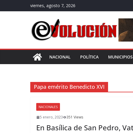
Saltar
viernes, agosto 7, 2026
al
contenido
NACIONAL
POLÍTICA
MUNICIPIOS
Papa emérito Benedicto XVI
NACIONALES
5 enero, 2023
351 Views
En Basílica de San Pedro, Va