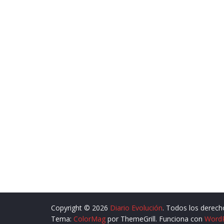
Copyright © 2026
Diario Evolución
. Todos los derech
Tema:
ColorMag
por ThemeGrill. Funciona con
Word