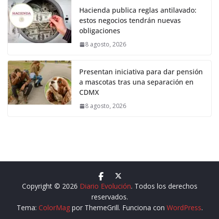
Hacienda publica reglas antilavado:
estos negocios tendrán nuevas
obligaciones
8 agosto, 2026
Presentan iniciativa para dar pensión
a mascotas tras una separación en
CDMX
8 agosto, 2026
Copyright © 2026
Diario Evolución
. Todos los derechos
reservados.
Tema:
ColorMag
por ThemeGrill. Funciona con
WordPress
.