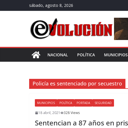
Saltar
sábado, agosto 8, 2026
al
contenido
NACIONAL
POLÍTICA
MUNICIPIOS
Policía es sentenciado por secuestro
MUNICIPIOS
POLÍTICA
PORTADA
SEGURIDAD
18 abril, 2021
328 Views
Sentencian a 87 años en pris