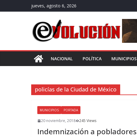
Saltar
jueves, agosto 6, 2026
al
contenido
NACIONAL
POLÍTICA
MUNICIPIOS
policías de la Ciudad de México
MUNICIPIOS
PORTADA
20 noviembre, 2018
245 Views
Indemnización a pobladores 