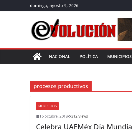
Saltar
domingo, agosto 9, 2026
al
contenido
NACIONAL
POLÍTICA
MUNICIPIOS
procesos productivos
MUNICIPIOS
16 octubre, 2018
312 Views
Celebra UAEMéx Día Mundial