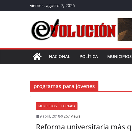
Saltar
viernes, agosto 7, 2026
al
contenido
NACIONAL
POLÍTICA
MUNICIPIOS
programas para jóvenes
MUNICIPIOS
PORTADA
9 abril, 2018
267 Views
Reforma universitaria más 