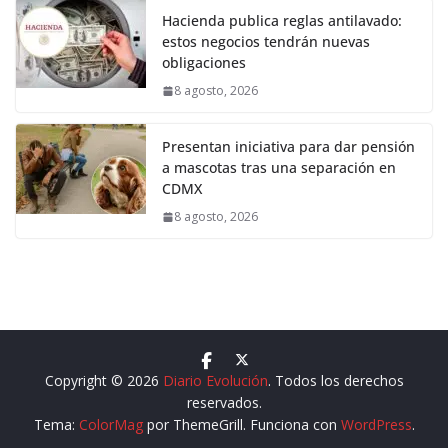
Hacienda publica reglas antilavado:
estos negocios tendrán nuevas
obligaciones
8 agosto, 2026
Presentan iniciativa para dar pensión
a mascotas tras una separación en
CDMX
8 agosto, 2026
Copyright © 2026
Diario Evolución
. Todos los derechos
reservados.
Tema:
ColorMag
por ThemeGrill. Funciona con
WordPress
.