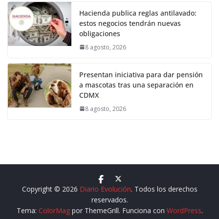
Hacienda publica reglas antilavado:
estos negocios tendrán nuevas
obligaciones
8 agosto, 2026
Presentan iniciativa para dar pensión
a mascotas tras una separación en
CDMX
8 agosto, 2026
Copyright © 2026
Diario Evolución
. Todos los derechos
reservados.
Tema:
ColorMag
por ThemeGrill. Funciona con
WordPress
.