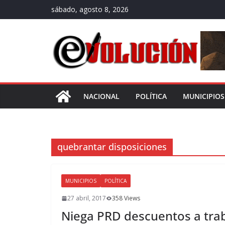
Saltar
sábado, agosto 8, 2026
al
contenido
NACIONAL
POLÍTICA
MUNICIPIOS
quebrantar disposiciones
MUNICIPIOS
POLÍTICA
27 abril, 2017
358 Views
Niega PRD descuentos a traba