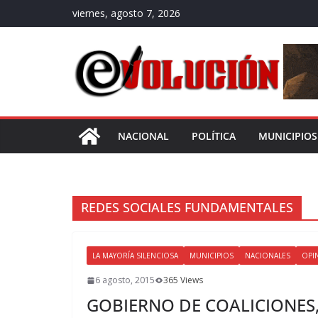
Saltar
viernes, agosto 7, 2026
al
contenido
NACIONAL
POLÍTICA
MUNICIPIOS
REDES SOCIALES FUNDAMENTALES
LA MAYORÍA SILENCIOSA
MUNICIPIOS
NACIONALES
OPI
6 agosto, 2015
365 Views
GOBIERNO DE COALICIONES