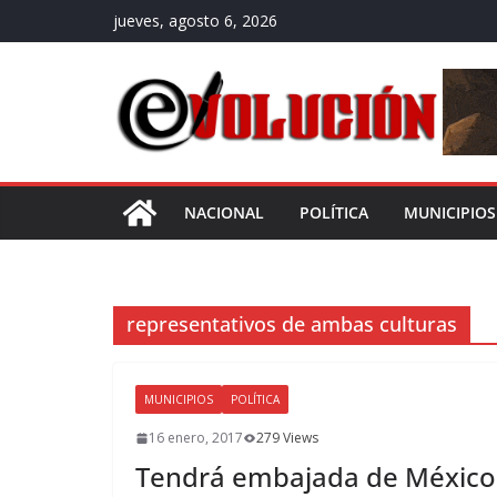
Saltar
jueves, agosto 6, 2026
al
contenido
NACIONAL
POLÍTICA
MUNICIPIOS
representativos de ambas culturas
MUNICIPIOS
POLÍTICA
16 enero, 2017
279 Views
Tendrá embajada de México e