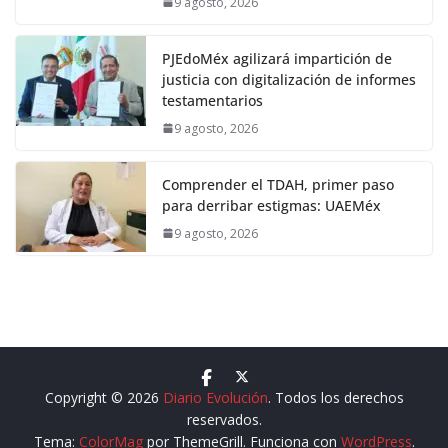
9 agosto, 2026
PJEdoMéx agilizará impartición de
justicia con digitalización de informes
testamentarios
9 agosto, 2026
Comprender el TDAH, primer paso
para derribar estigmas: UAEMéx
9 agosto, 2026
Copyright © 2026
Diario Evolución
. Todos los derechos
reservados.
Tema:
ColorMag
por ThemeGrill. Funciona con
WordPress
.