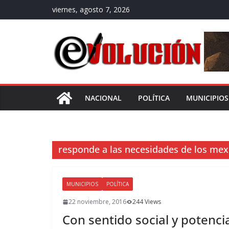
Saltar
viernes, agosto 7, 2026
al
contenido
NACIONAL
POLÍTICA
MUNICIPIOS
responde a las necesidades de los me
MUNICIPIOS
POLÍTICA
22 noviembre, 2016
244 Views
Con sentido social y potenc