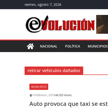
Saltar
viernes, agosto 7, 2026
al
contenido
NACIONAL
POLÍTICA
MUNICIPIOS
retirar vehículos dañados
MUNICIPIOS
19 febrero, 2018
289 Views
Auto provoca que taxi se est