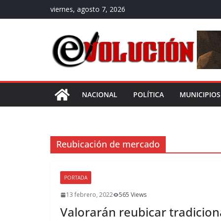
Saltar
viernes, agosto 7, 2026
al
contenido
NACIONAL
POLÍTICA
MUNICIPIOS
Reubicación de mercado
PORTADA
13 febrero, 2022
565 Views
Valorarán reubicar tradicio