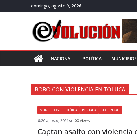
Saltar
domingo, agosto 9, 2026
al
contenido
NACIONAL
POLÍTICA
MUNICIPIOS
ROBO CON VIOLENCIA EN TOLUCA
MUNICIPIOS
POLÍTICA
PORTADA
SEGURIDAD
26 agosto, 2021
400 Views
Captan asalto con violencia 