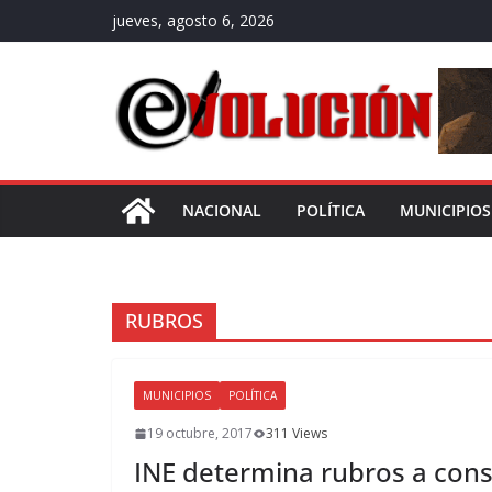
Saltar
jueves, agosto 6, 2026
al
contenido
NACIONAL
POLÍTICA
MUNICIPIOS
RUBROS
MUNICIPIOS
POLÍTICA
19 octubre, 2017
311 Views
INE determina rubros a con