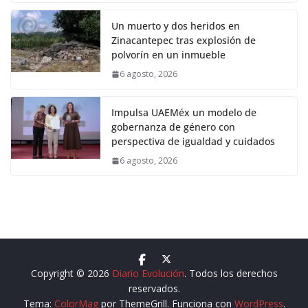
Un muerto y dos heridos en
Zinacantepec tras explosión de
polvorín en un inmueble
6 agosto, 2026
Impulsa UAEMéx un modelo de
gobernanza de género con
perspectiva de igualdad y cuidados
6 agosto, 2026
Copyright © 2026
Diario Evolución
. Todos los derechos
reservados.
Tema:
ColorMag
por ThemeGrill. Funciona con
WordPress
.