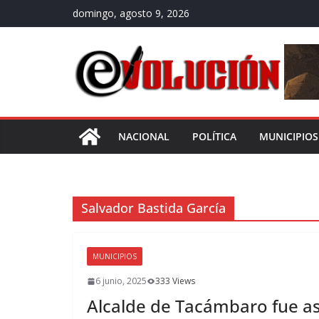
Saltar
domingo, agosto 9, 2026
al
contenido
NACIONAL
POLÍTICA
MUNICIPIOS
Salvador Bastida García
MUNICIPIOS
6 junio, 2025
333 Views
Alcalde de Tacámbaro fue as