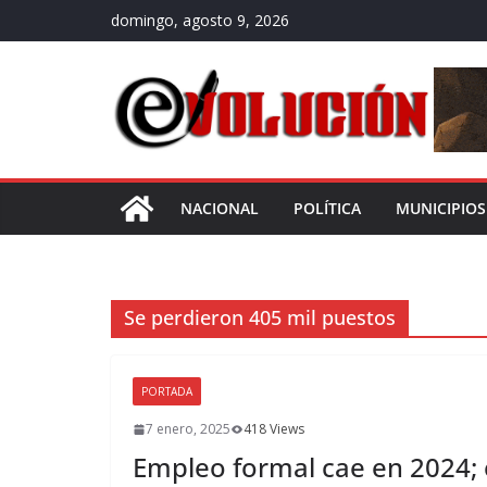
Saltar
domingo, agosto 9, 2026
al
contenido
NACIONAL
POLÍTICA
MUNICIPIOS
Se perdieron 405 mil puestos
PORTADA
7 enero, 2025
418 Views
Empleo formal cae en 2024; 