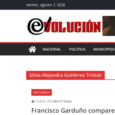
Saltar
viernes, agosto 7, 2026
al
contenido
NACIONAL
POLÍTICA
MUNICIPIOS
Silvia Alejandra Gutiérrez Tristán
NACIONALES
13 abril, 2023
273 Views
Francisco Garduño comparece