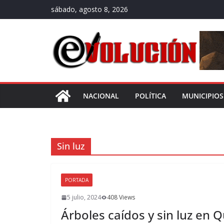
Saltar
sábado, agosto 8, 2026
al
contenido
NACIONAL
POLÍTICA
MUNICIPIOS
Sin luz
PORTADA
5 julio, 2024
408 Views
Árboles caídos y sin luz en 