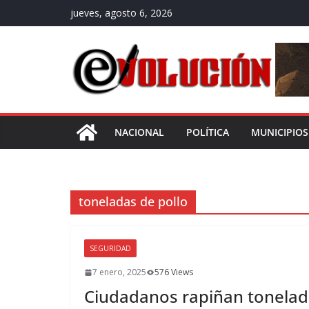
Saltar
jueves, agosto 6, 2026
al
contenido
NACIONAL
POLÍTICA
MUNICIPIOS
toneladas de pollo
SEGURIDAD
7 enero, 2025
576 Views
Ciudadanos rapiñan tonelada