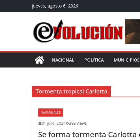
Saltar
jueves, agosto 6, 2026
al
contenido
NACIONAL
POLÍTICA
MUNICIPIOS
Tormenta tropical Carlotta
NACIONALES
31 julio, 2024
398 Views
Se forma tormenta Carlotta e