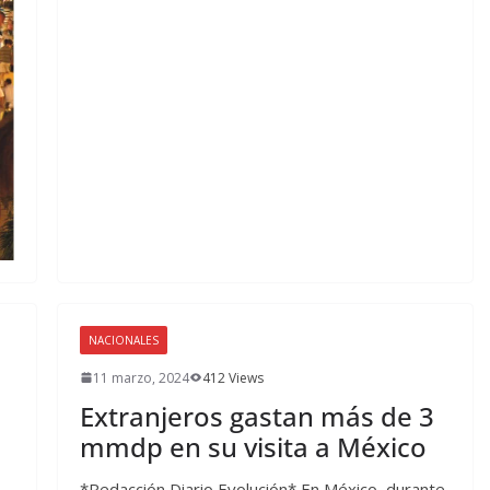
NACIONALES
11 marzo, 2024
412 Views
Extranjeros gastan más de 3
mmdp en su visita a México
*Redacción Diario Evolución* En México, durante