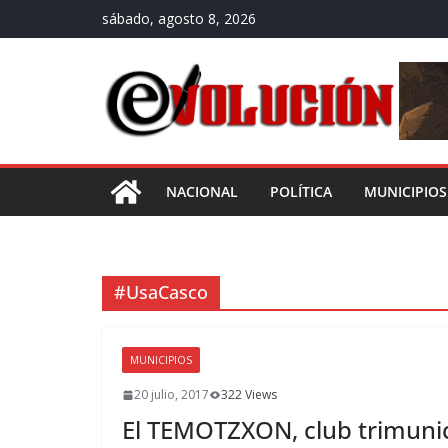
Saltar
sábado, agosto 8, 2026
al
contenido
NACIONAL
POLÍTICA
MUNICIPIOS
#UsaCasco
MUNICIPIOS
20 julio, 2017
322 Views
El TEMOTZXON, club trimunici