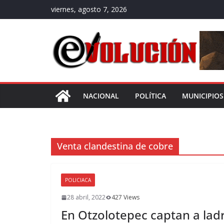
Saltar
viernes, agosto 7, 2026
al
contenido
NACIONAL
POLÍTICA
MUNICIPIOS
Venta clandestina de cobre
POLICIACA
28 abril, 2022
427 Views
En Otzolotepec captan a lad