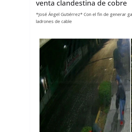
venta clandestina de cobre
*José Ángel Gutiérrez* Con el fin de generar ga
ladrones de cable