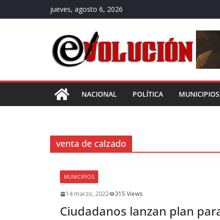
Saltar
jueves, agosto 6, 2026
al
contenido
NACIONAL
POLÍTICA
MUNICIPIOS
venta de calzado
MUNICIPIOS
14 marzo, 2022
315 Views
Ciudadanos lanzan plan para