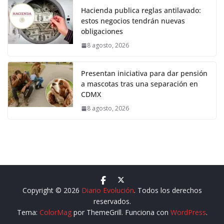
Hacienda publica reglas antilavado:
estos negocios tendrán nuevas
obligaciones
8 agosto, 2026
Presentan iniciativa para dar pensión
a mascotas tras una separación en
CDMX
8 agosto, 2026
Copyright © 2026
Diario Evolución
. Todos los derechos
reservados.
Tema:
ColorMag
por ThemeGrill. Funciona con
WordPress
.