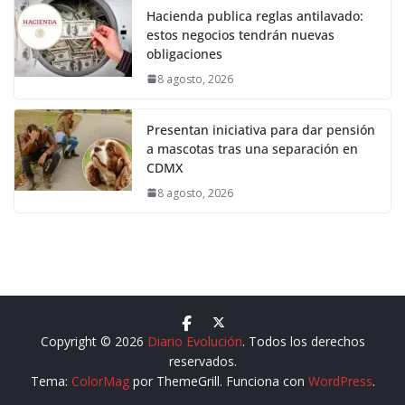
Hacienda publica reglas antilavado:
estos negocios tendrán nuevas
obligaciones
8 agosto, 2026
Presentan iniciativa para dar pensión
a mascotas tras una separación en
CDMX
8 agosto, 2026
Copyright © 2026
Diario Evolución
. Todos los derechos
reservados.
Tema:
ColorMag
por ThemeGrill. Funciona con
WordPress
.