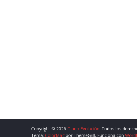
Copyright © 2026
Diario Evolución
. Todos los derech
Tema:
ColorMag
por ThemeGrill. Funciona con
Word