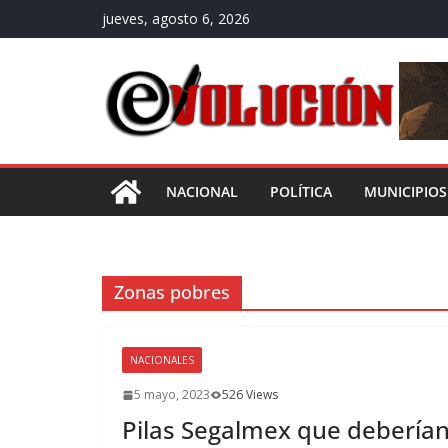
Saltar
jueves, agosto 6, 2026
al
contenido
NACIONAL
POLÍTICA
MUNICIPIOS
Zonas pobres
NACIONALES
5 mayo, 2023
526 Views
Pilas Segalmex que deberían