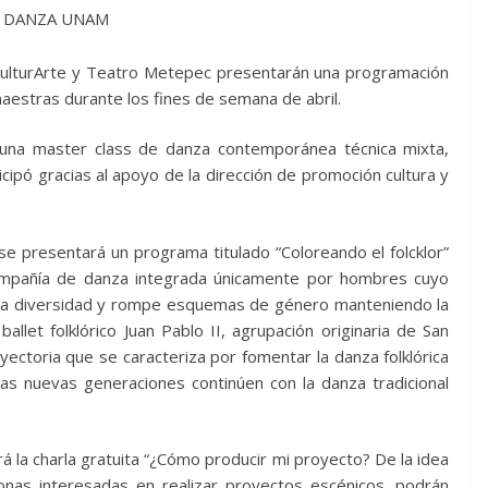
, CulturArte y Teatro Metepec presentarán una programación
aestras durante los fines de semana de abril.
 una master class de danza contemporánea técnica mixta,
icipó gracias al apoyo de la dirección de promoción cultura y
 se presentará un programa titulado “Coloreando el folcklor”
compañía de danza integrada únicamente por hombres cuyo
a la diversidad y rompe esquemas de género manteniendo la
ballet folklórico Juan Pablo II, agrupación originaria de San
ctoria que se caracteriza por fomentar la danza folklórica
s nuevas generaciones continúen con la danza tradicional
rá la charla gratuita “¿Cómo producir mi proyecto? De la idea
onas interesadas en realizar proyectos escénicos, podrán