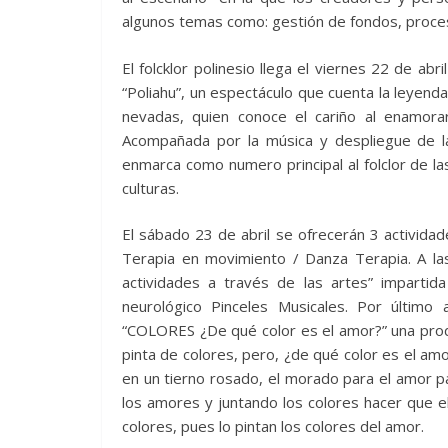
algunos temas como: gestión de fondos, proces
El folcklor polinesio llega el viernes 22 de ab
“Poliahu”, un espectáculo que cuenta la leyen
nevadas, quien conoce el cariño al enamorar
Acompañada por la música y despliegue de la
enmarca como numero principal al folclor de las
culturas.
El sábado 23 de abril se ofrecerán 3 actividad
Terapia en movimiento / Danza Terapia. A las 
actividades a través de las artes” imparti
neurológico Pinceles Musicales. Por últim
“COLORES ¿De qué color es el amor?” una prod
pinta de colores, pero, ¿de qué color es el am
en un tierno rosado, el morado para el amor p
los amores y juntando los colores hacer que 
colores, pues lo pintan los colores del amor.