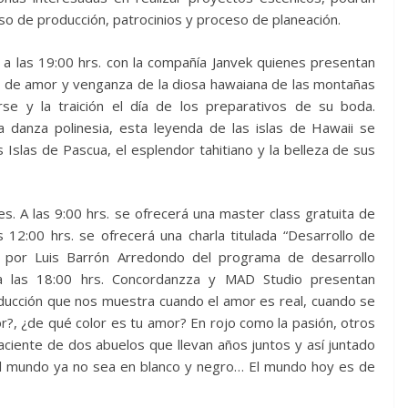
o de producción, patrocinios y proceso de planeación.
ril a las 19:00 hrs. con la compañía Janvek quienes presentan
da de amor y venganza de la diosa hawaiana de las montañas
se y la traición el día de los preparativos de su boda.
 danza polinesia, esta leyenda de las islas de Hawaii se
 Islas de Pascua, el esplendor tahitiano y la belleza de sus
es. A las 9:00 hrs. se ofrecerá una master class gratuita de
12:00 hrs. se ofrecerá una charla titulada “Desarrollo de
da por Luis Barrón Arredondo del programa de desarrollo
o a las 18:00 hrs. Concordanzza y MAD Studio presentan
ucción que nos muestra cuando el amor es real, cuando se
or?, ¿de qué color es tu amor? En rojo como la pasión, otros
aciente de dos abuelos que llevan años juntos y así juntado
el mundo ya no sea en blanco y negro… El mundo hoy es de