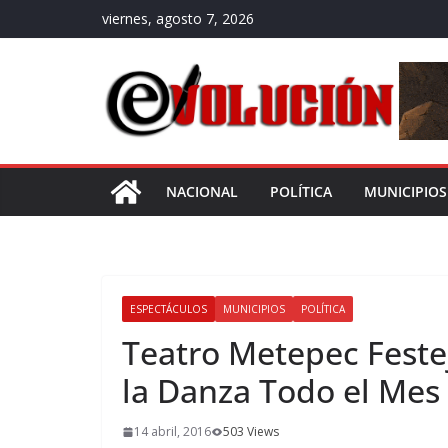
Saltar
viernes, agosto 7, 2026
al
contenido
NACIONAL
POLÍTICA
MUNICIPIOS
ESPECTÁCULOS
MUNICIPIOS
POLÍTICA
Teatro Metepec Festej
la Danza Todo el Mes 
14 abril, 2016
503 Views