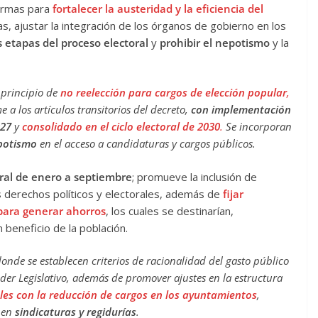
rmas para
fortalecer la austeridad y la eficiencia del
s, ajustar la integración de los órganos de gobierno en los
s etapas del proceso electoral
y
prohibir el nepotismo
y la
 principio de
no reelección para cargos de elección popular
,
 a los artículos transitorios del decreto,
con implementación
027
y
consolidado en el ciclo electoral de 2030
.
Se incorporan
epotismo
en el acceso a candidaturas y cargos públicos.
oral de enero a septiembre
; promueve la inclusión de
s derechos políticos y electorales, además de
fijar
 para generar ahorros
, los cuales se destinarían,
beneficio de la población.
donde se establecen criterios de racionalidad del gasto público
oder Legislativo, además de promover ajustes en la estructura
les con la reducción de cargos en los ayuntamientos
,
 en
sindicaturas y regidurías
.