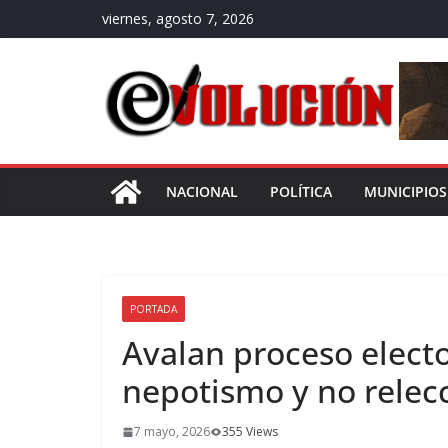
Saltar
viernes, agosto 7, 2026
al
contenido
NACIONAL
POLÍTICA
MUNICIPIOS
PORTADA
Avalan proceso electo
nepotismo y no relec
7 mayo, 2026
355 Views