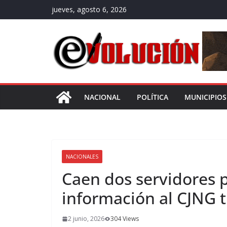
Saltar
jueves, agosto 6, 2026
al
contenido
NACIONAL
POLÍTICA
MUNICIPIOS
NACIONALES
Caen dos servidores pú
información al CJNG 
2 junio, 2026
304 Views