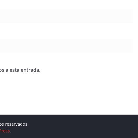
os a esta entrada.
os reservados.
Press
.