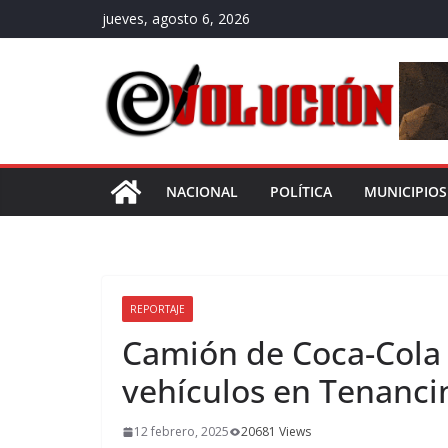
Saltar
jueves, agosto 6, 2026
al
contenido
NACIONAL
POLÍTICA
MUNICIPIOS
REPORTAJE
Camión de Coca-Cola 
vehículos en Tenanci
12 febrero, 2025
20681 Views