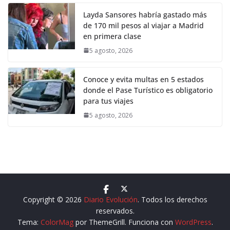
Layda Sansores habría gastado más
de 170 mil pesos al viajar a Madrid
en primera clase
5 agosto, 2026
Conoce y evita multas en 5 estados
donde el Pase Turístico es obligatorio
para tus viajes
5 agosto, 2026
Copyright © 2026
Diario Evolución
. Todos los derechos
reservados.
Tema:
ColorMag
por ThemeGrill. Funciona con
WordPress
.