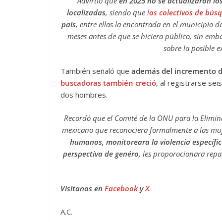
Advirtió que
en 2025 no se actualizaron lo
localizadas
, siendo que
l
os colectivos de bús
país
, entre ellas la encontrada en el municipio d
meses antes de que se hiciera público, sin emba
sobre la posible e
También señaló que
además del incremento d
buscadoras también creció
, al registrarse se
dos hombres.
Recordó que el Comité de la ONU para la Elimin
mexicano que reconociera formalmente a las m
humanos, monitoreara la violencia específic
perspectiva de genéro,
les proporocionara repa
Visítanos en
Facebook
y
X
.
A.C.