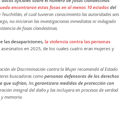
s datos oficiales sobre el número de fosas clandestinas
queda encontraron estas fosas en al menos 10 estados
del
e Teuchitlán, el cual tuvieron conocimiento las autoridades seis
rgo, no iniciaron las investigaciones inmediatas ni indagado
xistencia de fosas clandestinas.
e las desapariciones,
la violencia contra las personas
is asesinatos en 2025, de los cuales cuatro eran mujeres y
ación de Discriminación contra la Mujer recomendó al Estado
ujeres buscadoras como
personas defensoras de los derechos
a que sufrían,
les
garantizara medidas de protección con
ración integral del daño y las incluyera en procesos de verdad
y memoria.