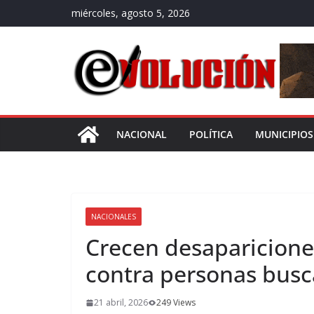
Saltar
miércoles, agosto 5, 2026
al
contenido
NACIONAL
POLÍTICA
MUNICIPIOS
NACIONALES
Crecen desaparicione
contra personas busc
21 abril, 2026
249 Views