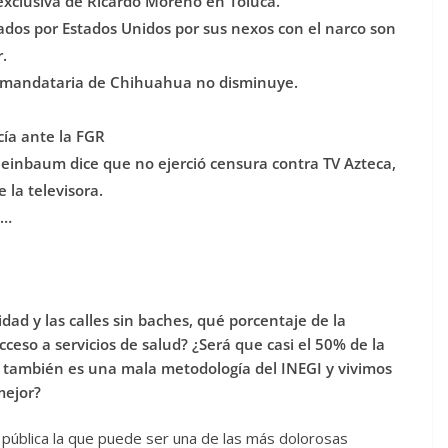
xclusiva de Ricardo Moreno en Toluca.
ados por Estados Unidos por sus nexos con el narco son
.
a mandataria de Chihuahua no disminuye.
ía ante la FGR
heinbaum dice que no ejerció censura contra TV Azteca,
 la televisora.
s…
idad y las calles sin baches, qué porcentaje de la
eso a servicios de salud? ¿Será que casi el 50% de la
 también es una mala metodología del INEGI y vivimos
mejor?
pública la que puede ser una de las más dolorosas