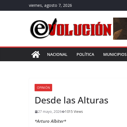
Saltar
viernes, agosto 7, 2026
al
contenido
NACIONAL
POLÍTICA
MUNICIPIOS
OPINIÓN
Desde las Alturas
27 mayo, 2026
1015 Views
*Arturo Albíter*