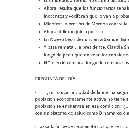
Los mundos alternos no es una postura e
Ahora resulta que los funcionarios señal
inocentes y vociferan que lo van a probar
Mientras la presión de Morena contra l
Ahora pidieron juicio político.
En Nuevo León denuncian a Samuel Garc
Y para rematar, la presidente, Claudia S
luego de pedir que no vean los canales de
NO ejerció censura, luego de censurarlo
PREGUNTA DEL DÍA
·
¿En Toluca, la ciudad de la eterna segur
población económicamente activa no tiene acc
población se encuentra en esa condición? ¿O
con un sistema de salud como Dinamarca o 
El pasado fin de semana anotamos que se hizo 