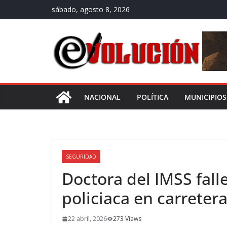
Saltar
sábado, agosto 8, 2026
al
contenido
NACIONAL
POLÍTICA
MUNICIPIOS
SEGURIDAD
Doctora del IMSS fall
policiaca en carreter
22 abril, 2026
273 Views