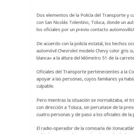
Dos elementos de la Policía del Transporte y cu
con San Nicolás Tolentino, Toluca, donde un a
los oficiales por un previo contacto automovilíst
De acuerdo con la policía estatal, los hechos oc
automóvil Chevrolet modelo Chevy color gris su
blanca» a la altura del kilómetro 51 de la carre
Oficiales del Transporte pertenecientes a la C
apoyar a las personas, cuyos familiares ya había
culpable.
Pero mientras la situación se normalizaba, el t
con dirección a Toluca, sin percatase de la pre
cuatro personas y de paso a los oficiales de la p
El radio-operador de la comisaría de Xonacatlá