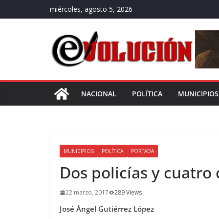
Saltar
miércoles, agosto 5, 2026
al
contenido
NACIONAL
POLÍTICA
MUNICIPIOS
MUNICIPIOS
POLÍTICA
PORTADA
Dos policías y cuatro 
22 marzo, 2017
289 Views
José Ángel Gutiérrez López