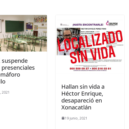
 suspende
 presenciales
emáforo
llo
Hallan sin vida a
Héctor Enrique,
o, 2021
desapareció en
Xonacatlán
19 junio, 2021