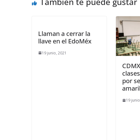
También te puede gustar
Llaman a cerrar la
llave en el EdoMéx
19 junio, 2021
CDMX
clases
por s
amari
19 juni