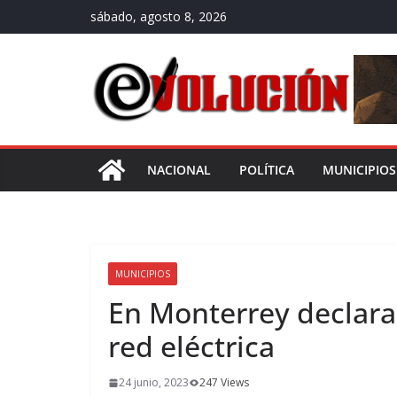
Saltar
sábado, agosto 8, 2026
al
contenido
NACIONAL
POLÍTICA
MUNICIPIOS
MUNICIPIOS
En Monterrey declara
red eléctrica
24 junio, 2023
247 Views