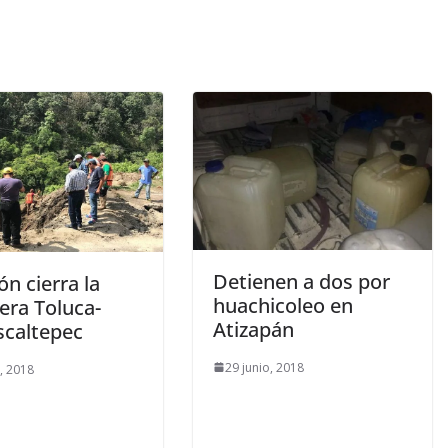
Detienen a dos por
n cierra la
huachicoleo en
era Toluca-
Atizapán
caltepec
29 junio, 2018
o, 2018