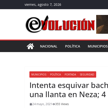
Saltar
viernes, agosto 7, 2026
al
contenido
NACIONAL
POLÍTICA
MUNICIPIOS
MUNICIPIOS
POLÍTICA
PORTADA
SEGURIDAD
Intenta esquivar bac
una llanta en Neza; 4
24 mayo, 2021
355 Views