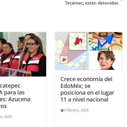
Tecámac; están detenidos
Crece economía del
Ecatepec
EdoMéx; se
A para las
posiciona en el lugar
es: Azucena
11 a nivel nacional
ros
3 febrero, 2025
ro, 2025