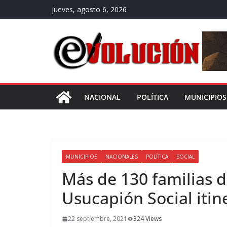
Saltar
jueves, agosto 6, 2026
al
contenido
NACIONAL
POLÍTICA
MUNICIPIOS
MUNICIPIOS
NACIONALES
POLÍTICA
SOCIAL
Más de 130 familias d
Usucapión Social itin
22 septiembre, 2021
324 Views