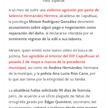
Foto: Especial.
A un mes de sufrir una
violenta agresión por parte de
Selenne Hernández Herrera
, alcaldesa de Capulhuac,
la psicóloga
Miriam Rodríguez González
desmintió
acusaciones sobre algún pago o negociación como
reparación del daño
, al declararse ofendida por el
inminente regreso de la edil a sus labores.
Miriam, quien emitió este nuevo video en busca de
justicia,
fue agredida al interior del DIF Capulhuac el
pasado 2 de mayo a manos de la presidenta
municipal
,
así como de
Andrea Hernández
, hermana
de la munícipe, y la
policía Ana Lucía Ríos Cano
, por
lo que aún teme por la integridad de su familia.
La
alcaldesa había solicitado 90 días de licencia
,
pero, de acuerdo a un oficio plagado de faltas de
ortografía girado por
Édgar Quintero
, secretario del
Ayuntamiento,
volverá a trabajar desde este martes
.