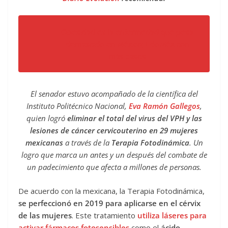
Obesidad es la enfermedad que pesa
demasiado en México; EdoMéx con
más casos
El senador estuvo acompañado de la científica del
Instituto Politécnico Nacional,
Eva Ramón Gallegos
,
quien logró
eliminar el total del virus del VPH y las
lesiones de cáncer cervicouterino en 29 mujeres
mexicanas
a través de la
Terapia Fotodinámica
. Un
logro que marca un antes y un después del combate de
un padecimiento que afecta a millones de personas.
De acuerdo con la mexicana, la Terapia Fotodinámica,
se perfeccionó en 2019 para aplicarse en el cérvix
de las mujeres
. Este tratamiento
utiliza láseres para
activar fármacos fotosensibles
como el
ácido