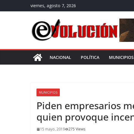
Saltar
viernes, agosto 7, 2026
al
contenido
NACIONAL
POLÍTICA
MUNICIPIOS
MUNICIPIOS
Piden empresarios m
quien provoque ince
15 mayo, 2019
275 Views